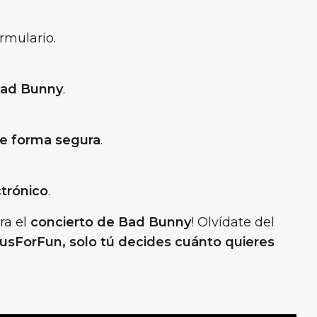
rmulario.
 Bad Bunny
.
de forma segura
.
ctrónico
.
ara el
concierto de Bad Bunny
! Olvídate del
usForFun, solo tú decides cuánto quieres